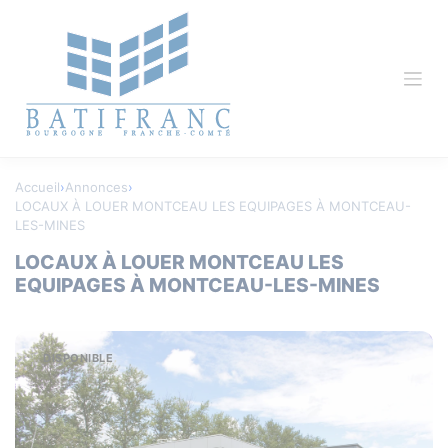
Skip
Panneau de gestion des cookies
to
content
Accueil
›
Annonces
›
LOCAUX À LOUER MONTCEAU LES EQUIPAGES À MONTCEAU-
LES-MINES
LOCAUX À LOUER MONTCEAU LES
EQUIPAGES À MONTCEAU-LES-MINES
DISPONIBLE