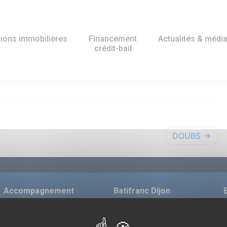
ions immobilières
Financement
Actualités & médi
crédit-bail
DOUBS
Accompagnement
Batifranc Dijon
Bâtir ensemble votre projet
Immeuble Pepper
1
Les avantages du crédit-bail
21 av. Françoise Giroud
2
21000 Dijon
T