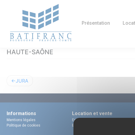
Skip
Panneau de gestion des cookies
to
content
Présentation
Locat
HAUTE-SAÔNE
Navigation
JURA
de
l’article
Informations
Location et vente
Mentions légales
En Franche-Comté
Politique de cookies
En Bourgogne