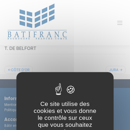
Skip
Panneau de gestion des cookies
to
content
T. DE BELFORT
Navigation
CÔTE D’OR
JURA
de
l’article
Informations
Location et vente
Ce site utilise des
Mentions légales
En Franche-Comté
cookies et vous donne
Politique de cookies
En Bourgogne
le contrôle sur ceux
Accompagnement
Batifranc Dijon
que vous souhaitez
Bâtir ensemble votre projet
Immeuble Pepper