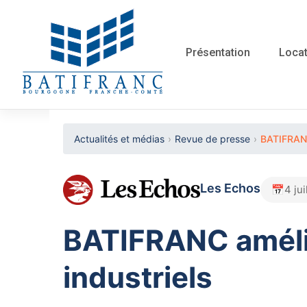
Skip
to
content
Présentation
Locat
Actualités et médias
›
Revue de presse
›
BATIFRANC 
Les Echos
4 ju
BATIFRANC amélior
industriels